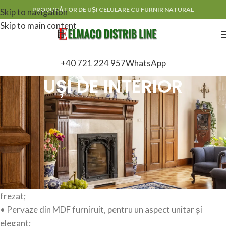
PRODUCĂTOR DE UȘI CELULARE CU FURNIR NATURAL
Skip to navigation
Skip to main content
+40 721 224 957
WhatsApp
UȘI DE INTERIOR
Caracteristici standard ale ușilor:
• Foaie de ușă realizată pe structură din lemn de rășinoase,
cu umplutură tip fagure din PFL dur, finisată cu furnir natural
de calitate superioară;
• Toc din panel de rășinoase, furniruit cu furnir natural,
prevăzut cu chedere de etanșare montate într-un canal
frezat;
• Pervaze din MDF furniruit, pentru un aspect unitar și
elegant;