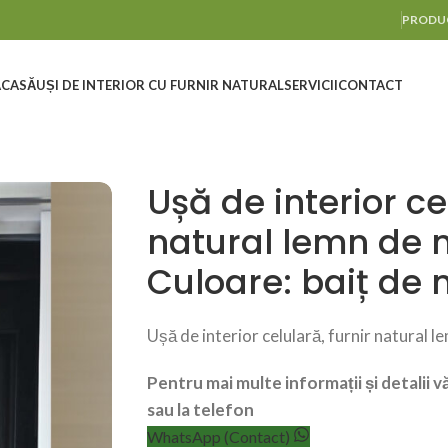
PRODUC
ACASĂ
UȘI DE INTERIOR CU FURNIR NATURAL
SERVICII
CONTACT
Ușă de interior ce
natural lemn de n
Culoare: baiț de 
Ușă de interior celulară, furnir natural l
Pentru mai multe informații și detalii 
sau la telefon
WhatsApp (Contact)