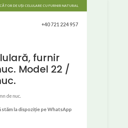
ĂTOR DE UȘI CELULARE CU FURNIR NATURAL
+40 721 224 957
lulară, furnir
uc. Model 22 /
nuc.
emn de nuc.
vă stăm la dispoziție pe WhatsApp