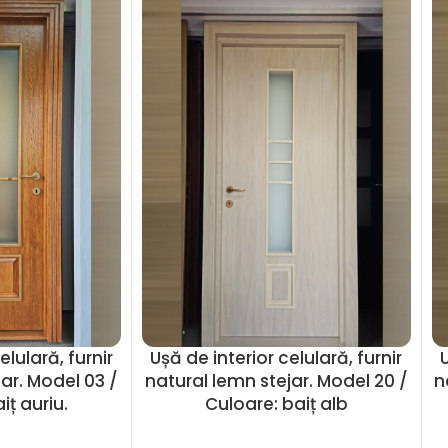
elulară, furnir
Ușă de interior celulară, furnir
U
ar. Model 03 /
natural lemn stejar. Model 20 /
n
iț auriu.
Culoare: baiț alb