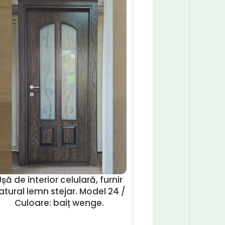
șă de interior celulară, furnir
Ușă de interior celul
atural lemn stejar. Model 24 /
natural lemn stejar.
Culoare: baiț wenge.
Culoare: baiț