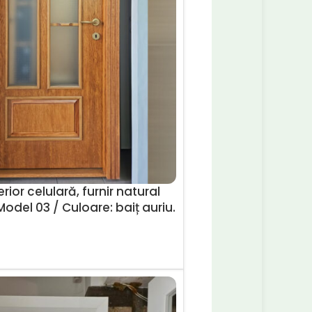
rior celulară, furnir natural
Model 03 / Culoare: baiț auriu.