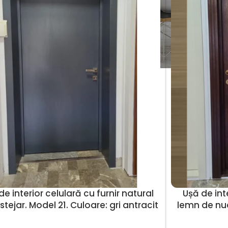
de interior celulară cu furnir natural
Ușă de inte
stejar. Model 21. Culoare: gri antracit
lemn de nuc