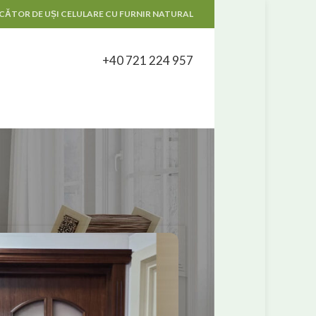
ĂTOR DE UȘI CELULARE CU FURNIR NATURAL
+40 721 224 957