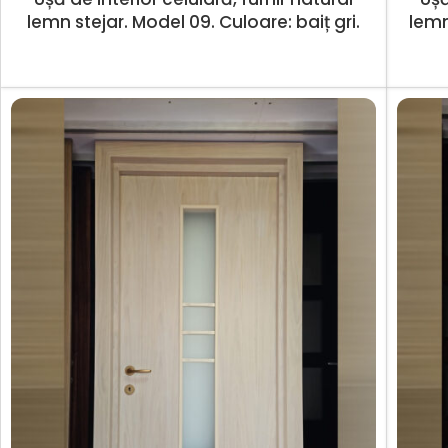
lemn stejar. Model 09. Culoare: baiț gri.
lemn